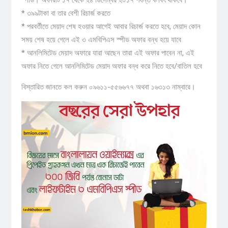
স্পীড। অফারটি ১৭ থেকে ২৪ ডিসেম্বর ২০১৭ পর্যন্ত বলবৎ থাকবে।
* ৩৯৯টাকা বা তার বেশী রিচার্জ করতে
* পরবর্তীতে মেয়াদ শেষ হওয়ার আগেই আবার রিচার্জ করতে হবে, মেয়াদ কোন
সময় শেষ হয়ে গেলে এই ৩ এমবিপিএস স্পীড অফার বন্ধ হয়ে যাবে
* আনলিমিটেড মেয়াদ অফারে যারা আছেন তারা এই অফার পাবেন না, এই
অফার নিতে গেলে আনলিমিটেড মেয়াদ অফার বন্ধ করে নিতে হবে/বাতিল হবে
বিস্তারিত জানতে কল করুন ০৯৬১১-৫৫৬৬৭৭ অথবা ১৬৩১৩ নাম্বারে।