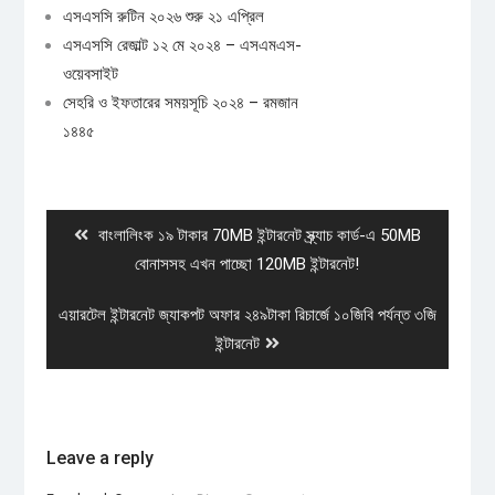
এসএসসি রুটিন ২০২৬ শুরু ২১ এপ্রিল
এসএসসি রেজাল্ট ১২ মে ২০২৪ – এসএমএস-
ওয়েবসাইট
সেহরি ও ইফতারের সময়সূচি ২০২৪ – রমজান
১৪৪৫
Post
navigation
Previous
বাংলালিংক ১৯ টাকার 70MB ইন্টারনেট স্ক্র্যাচ কার্ড-এ 50MB
post:
বোনাসসহ এখন পাচ্ছো 120MB ইন্টারনেট!
Next
এয়ারটেল ইন্টারনেট জ্যাকপট অফার ২৪৯টাকা রিচার্জে ১০জিবি পর্যন্ত ৩জি
post:
ইন্টারনেট
Leave a reply