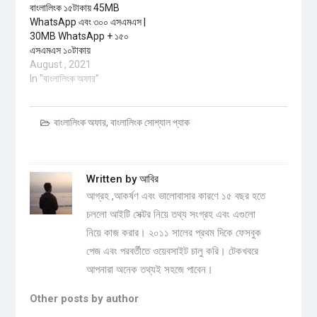
বাংলালিংক ১৫টাকায় 45MB
WhatsApp এবং ৩০০ এসএমএস |
30MB WhatsApp + ১৫০
এসএমএস ১০টাকায়
August , 2021
In "বাংলালিংক অফার"
বাংলালিংক অফার
,
বাংলালিংক সোশ্যাল প্যাক
Written by
আবির
আগ্রহ ,আকর্ষণ এবং ভালোবাসার কারণে ১৫ বছর হতে
চললো আইটি সেক্টর নিয়ে তথ্য সংগ্রহ এবং এগুলো
নিয়ে কাজ করার। ২০১১ সালের প্রথম দিকে ফেসবুক
পেজ এবং পরবর্তীতে ওয়েবসাইট চালু করি। টেকখবরে
আপনারা অনেক তথ্যই সহজে পাবেন।
Other posts by author