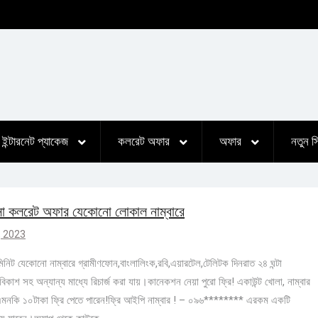
ইন্টারনেট প্যাকেজ
কলরেট অফার
অফার
নতুন 
া কলরেট অফার যেকোনো লোকাল নাম্বারে
 , 2023
িনিট যেকোনো নাম্বারে গ্রামীণফোন,বাংলালিংক,রবি,এয়ারটেল,টেলিটক দিনরাত ২৪ ঘন্টা
কাশ সহ অন্যান্য মাধ্যে রিচার্জ করা যায়।কানেকশন নেয়া পুরো ফ্রি! একাউন্ট খোলা, নাম্বার
 এমনকি ১০টাকা ফ্রি পেতে পারেন!ফ্রি আইপি নাম্বার ! – ০৯৬******** এরকম একটি