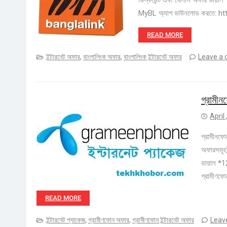
ডিস্কাউন্ট এবং বোনাস অফার ডায়
MyBL অ্যাপ ডাউনলোড করতে: https
READ MORE
ইন্টারনেট অফার
,
বাংলালিংক অফার
,
বাংলালিংক ইন্টারনেট অফার
Leave a
গ্রামীন
April
গ্রামীনফো
অফারসমূহই
ডায়াল *
গ্রামীণফো
READ MORE
ইন্টারনেট প্যাকেজ
,
গ্রামীণফোন অফার
,
গ্রামীণফোন ইন্টারনেট অফার
Leav