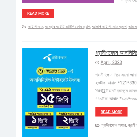
নাম্বার প
READ MORE
আইপিফোন
,
আম্বার আইটি আইপি ফোন অ্যাপ
,
আলাপ আইপি ফোন অ্যাপ
,
ডায়াল
গ্রামীণফোন আনলিমিট
April , 2023
গ্রামীণফোন নিয়ে এলো আনলি
২৩টাকা ডায়াল *121*3309#
জিবি)ইন্টারনেট ব্যালেন্স 
৪৪৯টাকা ডায়াল *১২১*৩০
READ MORE
গ্রামীণফোন অফার
,
গ্রামী