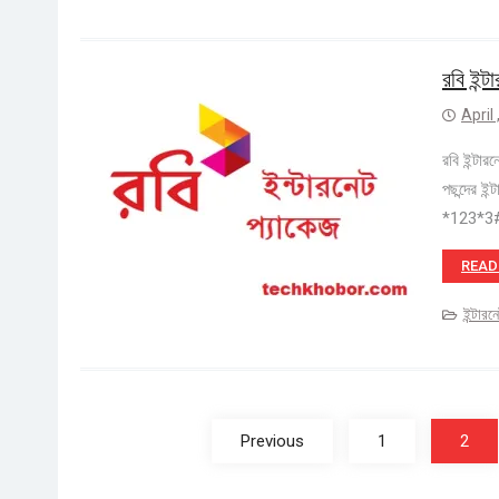
রবি ইন্
April
রবি ইন্টা
পছন্দের ই
*123*3# ই
READ
ইন্টারন
Posts
navigation
Previous
1
2