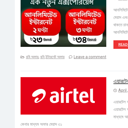
আনলিমিটেড
মেয়াদ এবং
থাকতে চান
আনলিমিটে
READ
রবি অফার
,
রবি ইন্টারনেট অফার
Leave a comment
এয়ারটে
April
এয়ারটেল 
এয়ারটেল 
মাধ্যমে আ
কেনার মাধ্যম অফার মেয়াদ ৩১