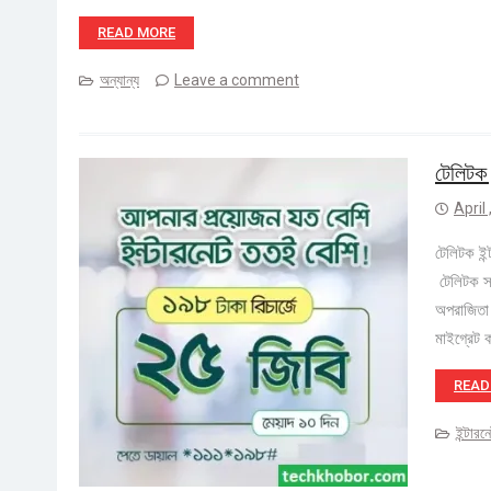
READ MORE
অন্যান্য
Leave a comment
টেলিটক
April
টেলিটক ইন
টেলিটক স্
অপরাজিতা 
মাইগ্রেট 
READ
ইন্টার