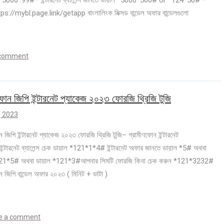
াল *5000*99#– ইন্টারনেট ব্যালেন্স জানতে ডায়াল *5000*500# or *124*50# –
://mybl.page.link/getapp বাংলালিংক মিক্সড বান্ডেল অফার বান্ডেলগুলো
 comment
ফোন জিপি ইন্টারনেট প্যাকেজ ২০২৩ ফোরজি থ্রিজি টুজি
 , 2023
ন জিপি ইন্টারনেট প্যাকেজ ২০২৩ ফোরজি থ্রিজি টুজি– গ্রামীণফোন ইন্টারনেট
ন্টারনেট ব্যালেন্স চেক ডায়াল *121*1*4# ইন্টারনেট অফার জানতে ডায়াল *5# অথবা
121*5# অথবা ডায়াল *121*3#আপনার সিমটি ফোরজি কিনা চেক করুন *121*3232#
ন জিপি বান্ডেল অফার ২০২৩ ( মিনিট + ডাটা )
e a comment