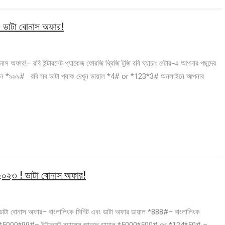
! ডাটা বোনাস অফার!
াস অফার!– রবি ইন্টারনেট প্যাকেজ ফোরজি থ্রিজি টুজি রবি ঘ্যাচাং স্টোর-এ আপনার পছন্দের
 করুন *৯৯৯# রবি সব ডাটা প্যাক দেখুন ডায়াল *4# or *123*3# অনলাইনে আপনার
 ২০২৩ ! ডাটা বোনাস অফার!
! ডাটা বোনাস অফার– বাংলালিংক মিনিট এবং ডাটা অফার ডায়াল *888#– বাংলালিংক