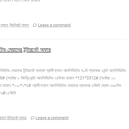
েয়ে যাবেন।অ্যাপ থেকে কাউকে
 অ্যাপ
,
ব্রিলিয়ান্ট অ্যাপ
Leave a comment
েড মেয়াদের ইন্টারনেট অফার
মিটেড মেয়াদের ইন্টারনেট অফার! গ্রামীণফোন আনলিমিটেড ঘণ্টা প্যাকেজ ২ঘন্টা আনলিমিটেড
 (সর্বোচ্চ ৮ জিবি)৩ঘন্টা আনলিমিটেড ৩৪টাকা ডায়াল *121*3312# (সর্বোচ্চ ১২
জানতে ডায়াল *১২১*১*৪# গ্রামীণফোন আনলিমিটেড মেয়াদের প্যাকেজ ৫জিবি মেয়াদ ৩৬৫দিন
৮৯#১৫জিবি
ণফোন ইন্টারনেট অফার
Leave a comment