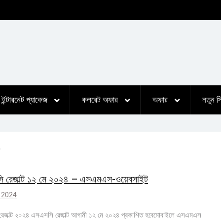
ইন্টারনেট প্যাকেজ
কলরেট অফার
অফার
নতুন 
 রেজাল্ট ১২ মে ২০২৪ – এসএমএস-ওয়েবসাইট
 2024
েজাল্ট ২০২৪ এসএসসি রেজাল্ট আগামী ১২ মে ২০২৪ প্রকাশিত হবেমোবাইলে এসএমএস