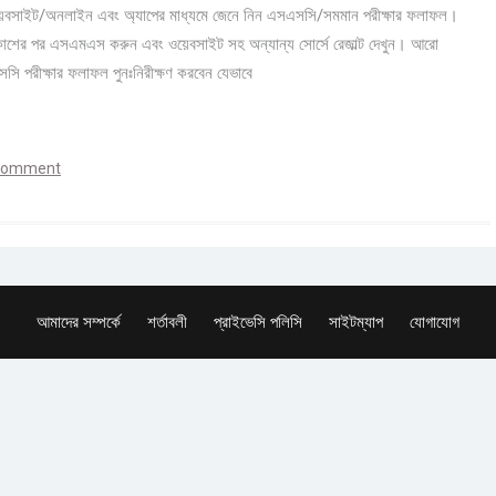
ওয়েবসাইট/অনলাইন এবং অ্যাপের মাধ্যমে জেনে নিন এসএসসি/সমমান পরীক্ষার ফলাফল।
্রকাশের পর এসএমএস করুন এবং ওয়েবসাইট সহ অন্যান্য সোর্সে রেজাল্ট দেখুন। আরো
সি পরীক্ষার ফলাফল পুনঃনিরীক্ষণ করবেন যেভাবে
 comment
আমাদের সম্পর্কে
শর্তাবলী
প্রাইভেসি পলিসি
সাইটম্যাপ
যোগাযোগ